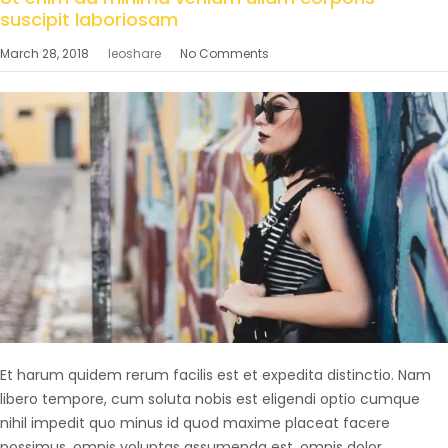
suscipit laboriosam
March 28, 2018
leoshare
No Comments
Et harum quidem rerum facilis est et expedita distinctio. Nam
libero tempore, cum soluta nobis est eligendi optio cumque
nihil impedit quo minus id quod maxime placeat facere
possimus, omnis voluptas assumenda est, omnis dolor